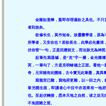
金箍如意棒，蓋即存理遏欲之具也。不只
者則放矣。
欲修长生，莫作短命。故靈臺學道，原為不
所學者，又安在也？若欲長生，此學必先肅清
伏你管”一句，正是回應前文，而法脉尤為神照
起筆先寫器槭，是“克”字一層，金光燦燦
冥，一筆勾了，方是克明峻德之正面。看他一
奇，元宋雖有此體格，古今實无此筆墨，真異
寫龍宫已難，寫地府更難，以一回之内，兼
章另開生面，即讀者心中目中亦若果有一地
也。至起伏轉接，悉本天地之自然，读之並无
不免固陋之習。