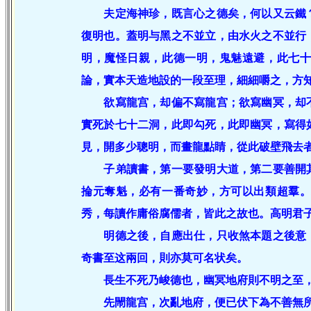
夫定海神珍，既言心之德矣，何以又云鐵？
復明也。蓋明与黑之不並立，由水火之不並行
明，魔怪日親，此德一明，鬼魅遠避，此七
論，實本天造地設的一段至理，細細嚼之，方
欲寫龍宫，却偏不寫龍宫；欲寫幽冥，却不
實死於七十二洞，此即勾死，此即幽冥，寫得
見，開多少聰明，而畫龍點睛，從此破壁飛去
子弟讀書，第一要發明大道，第二要善開其
掄元奪魁，必有一番奇妙，方可以出類超羣
秀，每讀作庸俗腐儒者，皆此之故也。高明君
明德之後，自應出仕，只收煞本題之後意，
奇書至这兩回，則亦莫可名状矣。
長生不死乃峻德也，幽冥地府則不明之至，
先閙龍宫，次亂地府，便已伏下為不善無所