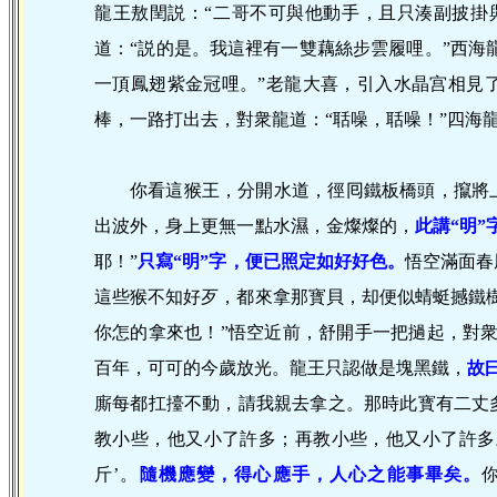
龍王敖閏説：“二哥不可與他動手，且只湊副披掛
道：“説的是。我這裡有一雙藕絲步雲履哩。”西海
一頂鳳翅紫金冠哩。”老龍大喜，引入水晶宫相見
棒，一路打出去，對衆龍道：“聒噪，聒噪！”四海
你看這猴王，分開水道，徑囘鐵板橋頭，攛將
出波外，身上更無一點水濕，金燦燦的，
此講“明”
耶！”
只寫“明”字，便已照定如好好色。
悟空滿面春
這些猴不知好歹，都來拿那寳貝，却便似蜻蜓撼鐵
你怎的拿來也！”悟空近前，舒開手一把撾起，對
百年，可可的今歲放光。龍王只認做是塊黑鐵，
故
廝每都扛擡不動，請我親去拿之。那時此寳有二丈
教小些，他又小了許多；再教小些，他又小了許多
斤’。
隨機應變，得心應手，人心之能事畢矣。