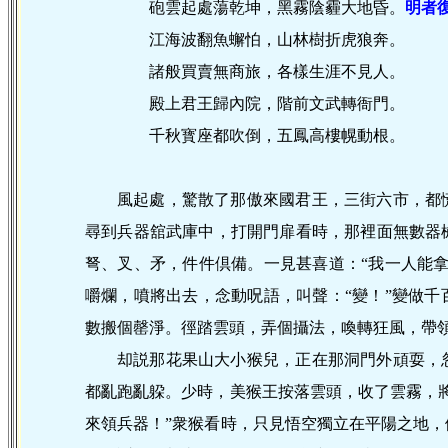
砲雲起處蕩乾坤，黑霧陰霾大地昏。
明者
江海波翻魚蠏怕，山林樹折虎狼奔。
諸般買賣無商旅，各樣生涯不見人。
殿上君王歸內院，階前文武轉衙門。
千秋寳座都吹倒，五鳳高樓幌動根。
風起處，驚散了那傲來國君王，三街六市，都
尋到兵器舘武庫中，打開門扉看時，那裡面無數器
弩、叉、矛，件件倶備。一見甚喜道：“我一人能
嚼爛，噴將出去，念動呪語，叫聲：“變！”變做
數搬個罄淨。徑踏雲頭，弄個攝法，喚轉狂風，帶
却説那花果山大小猴兒，正在那洞門外頑耍，
都亂跑亂躱。少時，美猴王按落雲頭，收了雲霧，
來領兵器！”衆猴看時，只見悟空獨立在平陽之地