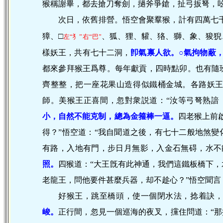
猴稱謝畢，都去搶刀奪劍，撾斧爭鎗，扯弓扳弩，
次日，依舊排營。悟空會聚羣猴，計有四萬七
獐、□
、狐、狸、貛、狢、獅、象、狻猊
左“犭”右“巴”
樣妖王，共有七十二洞，
卽氣禀人欲。○
氣拘物蔽
都來參拜猴王爲尊。每年獻貢，四時點卯。也有隨
齊整整，把一座花果山造得似鐵桶金城。各路妖
師。美猴王正喜間，忽對衆説道：“汝等弓弩熟諳
小，自然不能克制，總為金箍棒一逼。
四老猴上前
得？”悟空道：“我自聞道之後，有七十二般地煞
有路，入地有門，步日月無影，入金石無碍，水不
照。
四猴道：“大王旣有此神通，我們這鐵板橋下，
老龍王，問他要件甚麼兵器，却不趁心？”悟空聞言
好猴王，跳至橋頭，使一個閉水法，捻着訣
峻。
正行間，忽見一個巡海的夜叉，攩住問道：“那