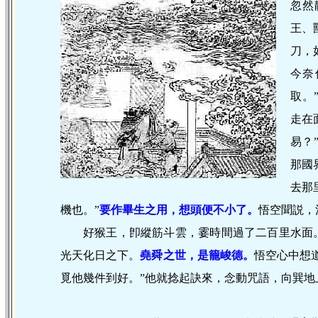
忽然
王、
刀，
今奈
取。
走在
易？
那國
去那
機也。”
要作畢生之用，想頭便不小了。
悟空聞説，
好猴王，卽縱筋斗雲，霎時間過了二百里水面
光天化日之下。
堯舜之世，是籠峻德。
悟空心中想
覓他幾件到好。”他就捻起訣來，念動咒語，向巽