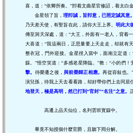
喜，道：“依卿所奏。”卽着文曲星官修詔，着太白
金星領了旨，
理卽誠，旨卽意，已照定誠其意
乃天差天使，有聖旨在此，請你大王上界。
明此大
傳至洞天深處，道：“大王，外面有一老人，背着
大喜道：“我這兩日，正思量要上天走走，却就有天
整衣冠，門外迎接。金星徑入當中，面南立定道：
籙。”悟空笑道：“多感老星降臨。”教：“小的們
擊。
待榮遷之後，
與前榮歸正相應。
再從容敍也。
演兒孫，待我上天去看看路，却好帶你們上去同居
地登天，極是高明，然已打到“官封”“名注”之意。
高遷上品天仙位，名列雲班寳籙中。
畢竟不知授個什麼官爵，且聽下囘分解。