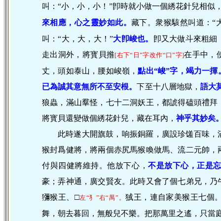
叫：“小，小，小！”卽時就小做一個綉花針兒相似
來相應，心之靈妙如此。
藏下。衆猴駭然叫道：“
叫：“大，大，大！”
大卽峻也。
卽又大做斗來粗細
走出洞外，將寳貝揝
在手中，
[右下“日”字改作“口”字]
丈，頭如泰山，腰如峻嶺，
點出“峻”字，竭力一揮
已為誠其意無所不至安根。
下至十八層地獄，
語
大
狼蟲，滿山羣怪，七十二洞妖王，都諕得磕頭禮拜
將寳貝還變做個綉花針兒，藏在耳內，
神
乎其妙矣
此時遂大開旗鼓，响振銅羅，廣設珍馐百味，
猴封爲健將，將兩個赤尻馬猴喚做馬、流二元帥，
付與四健將維持。他放下心，
不是放下心，正是
豪；弄神通，廣交賢友。此時又會了個七弟兄，乃
獼猴王、□
狨王，連自家美猴王七個
左“犭”右“禺”。
舞，朝去暮回，無般兒不樂。把那萬里之遙，只當