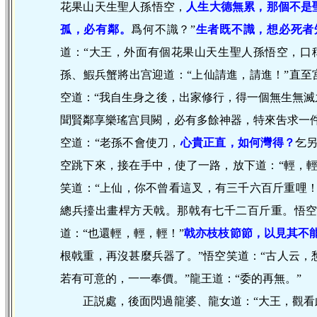
花果山天生聖人孫悟空，
人生大德無累，那個不是
孤，必有鄰。
爲何不識？”
生者既不識，想必死者
道：“大王，外面有個花果山天生聖人孫悟空，口
孫、鰕兵蟹將出宫迎道：“上仙請進，請進！”直至
空道：“我自生身之後，出家修行，得一個無生無滅
聞賢鄰享樂瑤宫貝闕，必有多餘神器，特來吿求一
空道：“老孫不會使刀，
心貴正直，如何灣得？
乞
空跳下來，接在手中，使了一路，放下道：“輕，
笑道：“上仙，你不曾看這叉，有三千六百斤重哩！
總兵擡出畫桿方天戟。那戟有七千二百斤重。悟
道：“也還輕，輕，輕！”
戟亦枝枝節節，以見其不
根戟重，再沒甚麼兵器了。”悟空笑道：“古人云，
若有可意的，一一奉價。”龍王道：“委的再無。”
正説處，後面閃過龍婆、龍女道：“大王，觀看