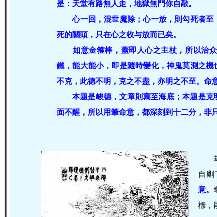
是：天堂有路無人走，地獄無門你自敲。
心一回，混世魔除；心一放，則勾死者至；
死的關頭，只在心之收与放而已矣。
如意金箍棒，蓋即人心之主杖，所以治众理
鐵，能大能小，即是隨時變化，神鬼莫測之機
不克，此德不明，克之不盡，亦明之不至。命
本題是峻德，文章則寫至海底；本題是克
面不醒，所以用筆命意，都深刻到十二分，非
自剿
意。
標，