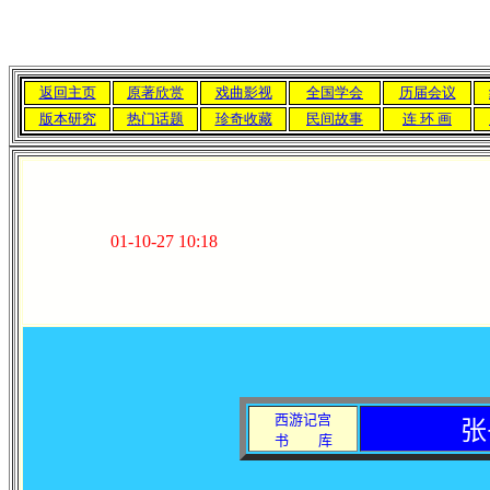
返回主页
原著欣赏
戏曲影视
全国学会
历届会议
版本研究
热门话题
珍奇收藏
民间故事
连 环 画
01-10-27 10:18
西游记宫
张
书
库