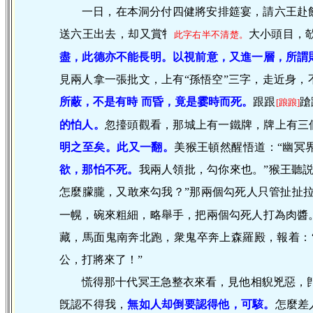
一日，在本洞分付四健將安排筵宴，請六王赴
送六王出去，却又賞牜
大小頭目，
此字右半不清楚。
盡，此德亦不能長明。以視前意，又進一層，所謂
見兩人拿一張批文，上有“孫悟空”三字，走近身
所蔽，不是有時 而昏，竟是霎時而死。
跟跟
蹌
[踉踉]
的怕人。
忽擡頭觀看，那城上有一鐵牌，牌上有三個
明之至矣。此又一翻。
美猴王頓然醒悟道：“幽冥
欲，那怕不死。
我兩人領批，勾你來也。”猴王聽
怎麼朦朧，又敢來勾我？”那兩個勾死人只管扯扯
一幌，碗來粗細，略舉手，把兩個勾死人打為肉醬
藏，馬面鬼南奔北跑，衆鬼卒奔上森羅殿，報着：
公，打將來了！”
慌得那十代冥王急整衣來看，見他相貎兇惡，卽
旣認不得我，
無如人却倒要認得他，可駭。
怎麼差