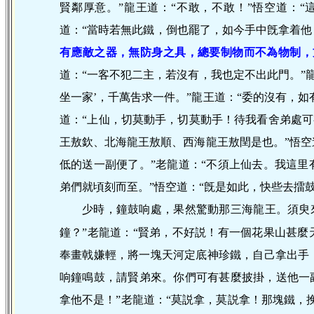
賢鄰厚意。”龍王道：“不敢，不敢！”悟空道：“
道：“當時若無此鐵，倒也罷了，如今手中旣拿着
有應敵之器，無防身之具，總要制物而不為物制，
道：“一客不犯二主，若沒有，我也定不出此門。”龍
坐一家’，千萬吿求一件。”龍王道：“委的沒有，如
道：“上仙，切莫動手，切莫動手！待我看舍弟處可
王敖欽、北海龍王敖順、西海龍王敖閏是也。”悟空
低的送一副便了。”老龍道：“不須上仙去。我這
弟們就頃刻而至。”悟空道：“旣是如此，快些去擂
少時，鐘鼓响處，果然驚動那三海龍王。須臾
鐘？”老龍道：“賢弟，不好説！有一個花果山甚
奉畫戟嫌輕，將一塊天河定底神珍鐵，自己拿出手
响鐘鳴鼓，請賢弟來。你們可有甚麼披掛，送他一
拿他不是！”老龍道：“莫説拿，莫説拿！那塊鐵，