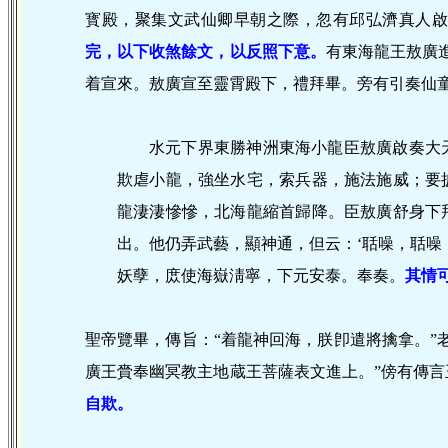
寳殿，聚集文武仙卿早朝之際，忽有邱弘濟真人啟
完，以下收煞餘文，以反照下意。
有東海龍王敖廣
着宣來。敖廣宣至靈霄殿下，禮拜畢。旁有引奏仙
水元下界東勝神洲東海小龍臣敖廣啟奏大
欺虐小龍，強坐水宅，索兵器，施法施威；要
龍淒淒慘慘，北海龍縮首歸降。臣敖廣舒身下
出。他仍弄武藝，顯神通，但云：‘聒噪，聒噪
妖孽，庻使海嶽淸寧，下元安泰。奉奏。
其情
聖帝覽畢，傳旨：“着龍神回海，朕卽遣將擒拿。”
廣王賫奉幽冥教主地蔵王菩薩表文進上。”傍有傳
自欺。