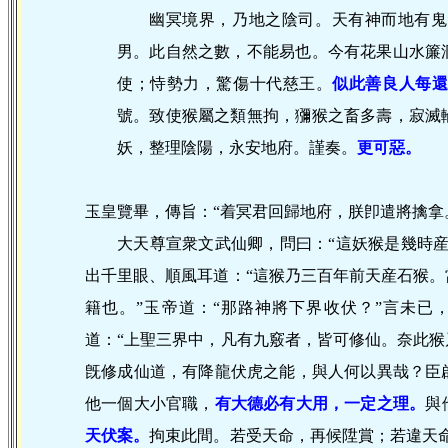
幽冥境界，乃地之陰司。天有神而地有鬼
男。此自然之數，不能易也。今有花果山水簾
使；恃勢力，驚傷十代慈王。
似此善良人每
號。致使猴屬之類無拘，獼猴之畜多壽，寂滅
妖，整理陰陽，永安地府。謹奏。
更可惡。
玉皇覽畢，傳旨：“着冥君回歸地府，朕卽遣將擒拿
大天尊宣衆文武仙卿，問曰：“這妖猴是幾時産
出千里眼、順風耳道：“這猴乃三百年前天産石猴
籍也。”玉帝道：“那路神將下界收伏？”言未已
道：“上聖三界中，凡有九竅者，皆可修仙。奈此
旣修成仙道，有降龍伏虎之能，與人何以異哉？臣
他一個大小官職，
有大德必有大用，一定之理。
與
天伏案。
拘束此間。若受天命，再候陞賞；若違天