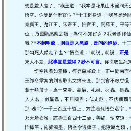
想是差人差了。”猴王道：“我本是花果山水簾洞天
悟空。你等是什麼官位？”十王躬身道：“我等是陰間
秦廣王、楚江王、宋帝王、忤官王、閻羅王、平等
位，乃靈顯感應之類，為何不知好歹？我老孫修
我？”
不到明處，則自走入黑處，反问的絕妙。
十
那勾死人錯走了也？”悟空道：“胡説，胡説！
正是
來人不差。
此
事豈是差得？妙不可言。
你快取生死
悟空執着如意棒，徑登森羅殿上，正中間南面
王卽命掌案的判官取出文簿來査。那判官不敢怠慢
並十類簿子，逐一査看。臝蟲、毛蟲、羽蟲、昆蟲
入人名；似臝蟲，不居國界；似走獸，不伏麒麟
那“魂”字一千三百五十號上，方注着孫悟空名字，
乃天産石猴，該壽三百四十二歲，善終。悟空道：
忙捧筆，飽掭濃墨。悟空拿過簿子，把猴屬之類，