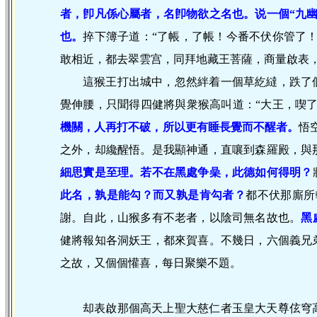
者，卽凡係心屬者，名卽物欲之名也。说一個“九幽
也。
捽下簿子道：“了帳，了帳！今番不伏你管了！
敢相近，都去翠雲宫，同拜地藏王菩薩，商量啟表
這猴王打出城中，忽然絆着一個草紇繨，跌了
覺伸腰，只聞得四健將與衆猴高叫道：“大王，喫了
機關，人再打不破，所以更有睡長覺而不醒者。
悟
之外，却纔醒悟。是我顯神通，直嚷到森羅殿，與
細思實是至理。若不在黑處争喿，此德如何得明？
此名，孰是能勾？而又孰是肯勾者？
都不伏那廝所
謝。自此，山猴多有不老者，以陰司無名故也。
黑
健將報知各洞妖王，都來賀喜。不幾日，六個義兄
之故，又個個懽喜，每日聚樂不題。
却表啟那個高天上聖大慈仁者玉皇大天尊伭穹