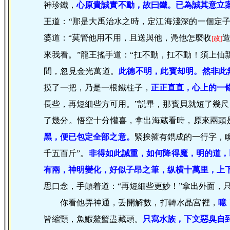
神珍鐵，
心原貴誠實不動，故曰鐵。已為誠其意立
王道：“那是大禹治水之時，定江海淺深的一個定
婆道：“莫管他用不用，且送與他，凴他怎麼收
[改]
來我看。”龍王搖手道：“扛不動，扛不動！須上仙
間，忽見金光萬道。
此德不明，此寳却明。然非此
摸了一把，乃是一根鐵柱子，
正正直直，心上的一
長些，再短細些方可用。”説畢，那寳貝就短了幾尺
了幾分。悟空十分懽喜，拿出海蔵看時，原來兩頭
黑，便已包定全部之意。
緊挨箍有鐫成的一行字，
千五百斤”。
非得如此誠重，如何降得魔，明的道，
有兩，神明變化，好似子昂之筆，纵横十萬里，上下
思口念，手顛着道：“再短細些更妙！”拿出外面，
你看他弄神通，丢開解數，打轉水晶宫裡，
噫
皆縮頸，魚鰕鰲蟹盡藏頭。
只寫水族，下文惡臭自