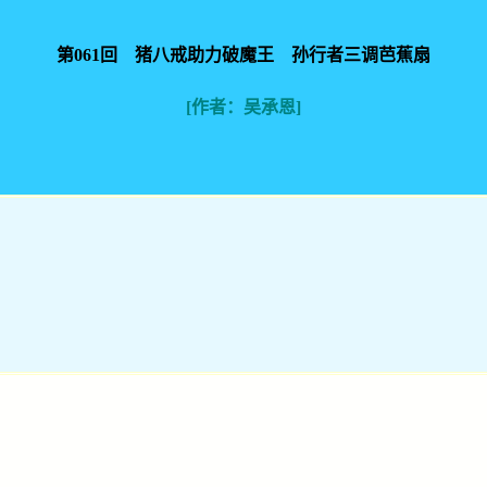
第061回 猪八戒助力破魔王 孙行者三调芭蕉扇
[作者：吴承恩]