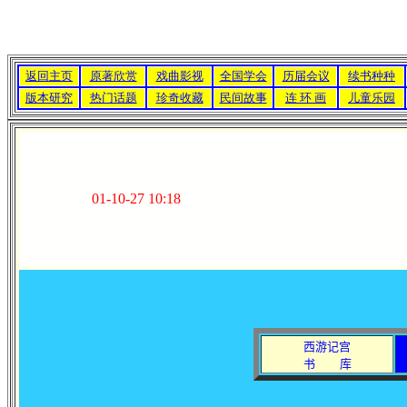
返回主页
原著欣赏
戏曲影视
全国学会
历届会议
续书种种
版本研究
热门话题
珍奇收藏
民间故事
连 环 画
儿童乐园
01-10-27 10:18
西游记宫
书
库