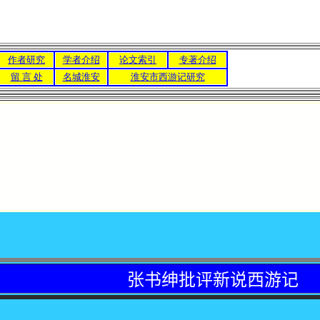
作者研究
学者介绍
论文索引
专著介绍
留 言 处
名城淮安
淮安市西游记研究
张书绅批评新说西游记