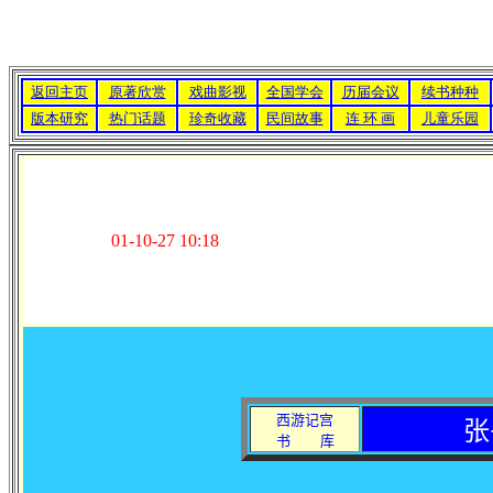
返回主页
原著欣赏
戏曲影视
全国学会
历届会议
续书种种
版本研究
热门话题
珍奇收藏
民间故事
连 环 画
儿童乐园
01-10-27 10:18
西游记宫
张
书
库