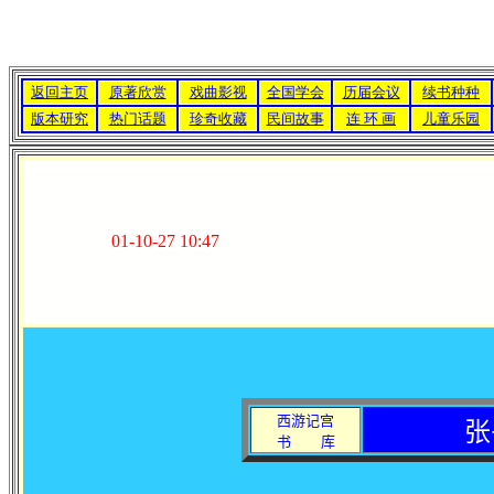
返回主页
原著欣赏
戏曲影视
全国学会
历届会议
续书种种
版本研究
热门话题
珍奇收藏
民间故事
连 环 画
儿童乐园
01-10-27 10:47
西游记宫
张
书
库