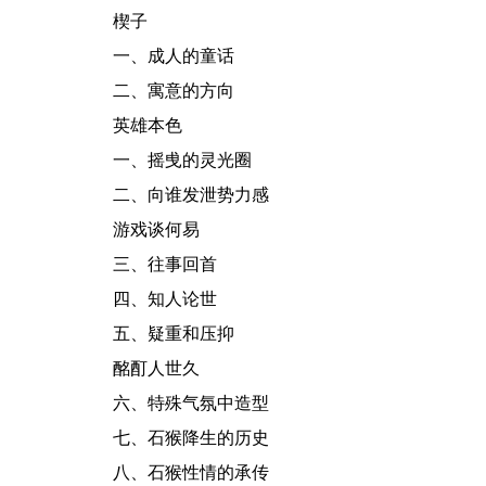
楔子
一、
成人的童话
二、
寓意的方向
英雄本色
一、
摇曵的灵光圈
二、
向谁发泄势力感
游戏谈何易
三、
往事回首
四、
知人论世
五、
疑重和压抑
酩酊人世久
六、
特殊气氛中造型
七、
石猴降生的历史
八、
石猴性情的承传