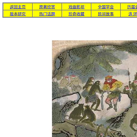
返回主页
原著欣赏
戏曲影视
全国学会
历届
版本研究
热门话题
珍奇收藏
民间故事
连 环