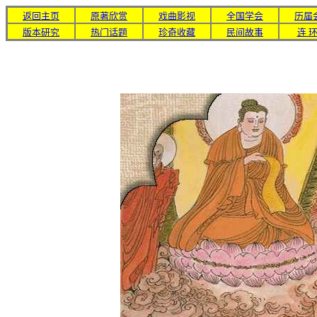
返回主页
原著欣赏
戏曲影视
全国学会
历届
版本研究
热门话题
珍奇收藏
民间故事
连 环