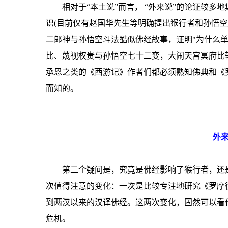
相对于“本土说”而言， “外来说”的论证较
识(目前仅有赵国华先生等明确提出猴行者和孙悟
二郎神与孙悟空斗法酷似佛经故事，证明"为什么单
比、蔑视权贵与孙悟空七十二变，大闹天宫冥府比较..
承恩之类的《西游记》作者们都必须熟知佛典和《
而知的。
外
第二个疑问是，究竟是佛经影响了猴行者，还是
次值得注意的变化：一次是比较专注地研究《罗摩
到两汉以来的汉译佛经。这两次变化，固然可以看
危机。