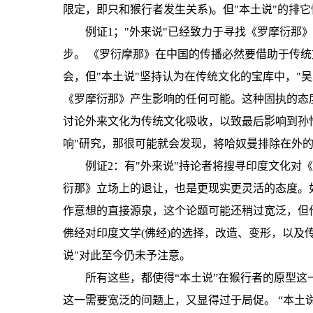
限定，即只和猴行者发生关系)。但"本土说"的排
例证1；"外来说"已经致力于寻找《罗摩衍那
步。 《罗衍摩那》在中国的传播必然要借助于传统
会，但"本土说"坚持认为在传统文化的宝库中，"
《罗摩衍那》产生影响的任何可能。这种固执的态
讨论外来文化为传统文化吸收，以致最后影响到孙悟
响"研究，那很可能就会发现，将哈奴曼排除在外
例证2：有"外来说"持论者将搜寻印度文化对
衍那》立场上的退让，也是更现实更灵活的态度。
作意想的直接源泉，这个论题可能还稍过宽泛，但
佛经对印度文学(佛经)的选择，改造、变形，以及
说"对此至今仍未予注意。
所有这些，都使得“本土说”在猴行者的原型
这一需要宽泛的问题上，又显得过于局促。 “本土