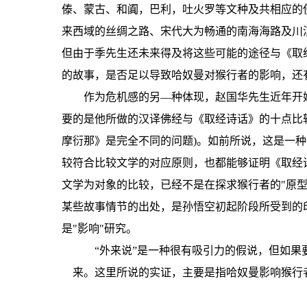
傣、蒙古、和阗，巴利，吐火罗等文种及共相应的
来西域的丝绸之路、宋代大为畅通的南海海路及川
但由于季先生还未来得及将这些可能的途径与《取
的故事，是否足以导致哈奴曼对猴行者的影响，还
作为危机感的另—种体现，赵国华先生近年开
要的是他所做的汉译佛经与《取经诗话》的十点比
摩衍那》是完全不同的问题)。如前所说，这是一
较符合比较文学的对应原则，也都能够证明《取经
文学为对象的比较，已经不是在探求猴行者的"原
某些故事情节的出处，是孙悟空初起阶段所受到的
是"影响"研究。
“外来说”是一种很有吸引力的假说，但如
来。这里所说的实证，主要是指哈奴曼影响猴行