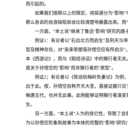
而引起的。
如果我们按照以上的限定，将探源分为“影响”
那么各说的自身缺陷就会比较清楚地暴露出来。而“
一方面，“本土说”继承了鲁迅“影响”研究的路
例证1：有论者以"石出北方而启生"及刑天与
型及精神存在，对"吴承恩塑造孙悟空应有所启示"
本《西游记》，而与《取经诗话》中的猴行者无关
是关于孙悟空的"影响"而非猴行者的"原型"。
例证2；有论者以《陈巡检梅岭失妻记》为例，
出于此。按，孙悟空自称齐天大圣，直接证据只见
晚唐五代，也并无此事。此例能够证明猴行者演变
生。
另一方面，“本土说”人为的排它性，导致了自
为以孙悟空形象和故事为本体的完整的“影响”研究