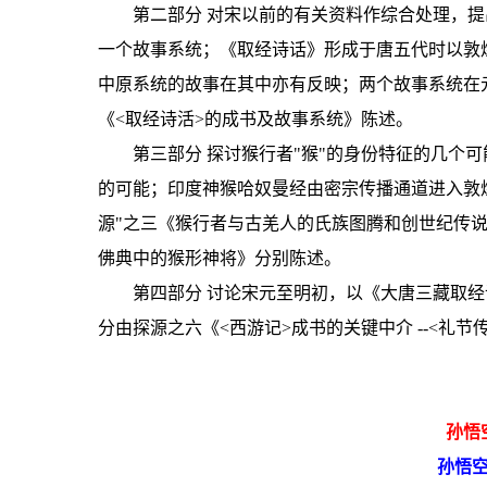
第二部分 对宋以前的有关资料作综合处理，
一个故事系统；《取经诗话》形成于唐五代时以敦
中原系统的故事在其中亦有反映；两个故事系统在
《<取经诗活>的成书及故事系统》陈述。
第三部分 探讨猴行者"猴"的身份特征的几个
的可能；印度神猴哈奴曼经由密宗传播通道进入敦
源"之三《猴行者与古羌人的氏族图腾和创世纪传说
佛典中的猴形神将》分别陈述。
第四部分 讨论宋元至明初，以《大唐三藏取
分由探源之六《<西游记>成书的关键中介 --<礼节
孙悟
孙悟