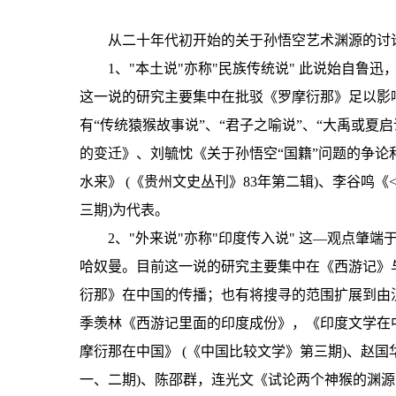
从二十年代初开始的关于孙悟空艺术渊源的讨
1、"本土说"亦称"民族传统说" 此说始自
这一说的研究主要集中在批驳《罗摩衍那》足以影
有“传统猿猴故事说”、“君子之喻说”、“大禹或夏
的变迁》、刘毓忱《关于孙悟空“国籍”问题的争论和
水来》 (《贵州文史丛刊》83年第二辑)、李谷鸣
三期)为代表。
2、"外来说"亦称"印度传入说" 这—观点
哈奴曼。目前这一说的研究主要集中在《西游记》
衍那》在中国的传播；也有将搜寻的范围扩展到由
季羡林《西游记里面的印度成份》，《印度文学在中国
摩衍那在中国》 (《中国比较文学》第三期)、赵国
一、二期)、陈邵群，连光文《试论两个神猴的渊源关