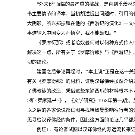
“外来说”面临的最严重的挑战，是直到季羡
书主要情节的译本，当初胡适提出问题时，引用的
大阴影。所以郑振铎在他的《西游记的演化》一文
事迹输入中国变为孙悟空，我不能确知。”
《罗摩衍那》或者哈奴曼何时以何种方式传入
解决这一点，所有关于《罗摩衍那》与《西游记》
切的结论。
建国之后争论再起时， “本土说”正是在这一关
有关《罗摩衍那》的材料，证明汉译佛经虽然介绍
了佛教徒的改造，凭借这些东鳞西爪的材料根本不
>和<罗摩延书>》，《文学研究》1958年第一期
以之后的各家论说都试图寻找哈奴曼影响猴行者的
无寻检汉译佛经的条件，因此这方面的论证几乎都
例证1；有论者试图以汉译佛经的源远流长来