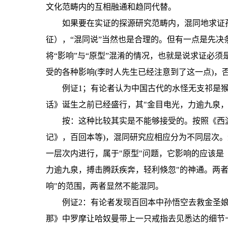
文化范畴内的互相融通和趋同代替。
如果要在实证的探源研究范畴内，混同地求证
征），“混同说”当然也是合理的。但有一点是先
将“影响”与“原型”混淆的情况，也就是说求证必
受的各种影响(李时人先生已经注意到了这一点)，
例证1；有论者认为中国古代的水怪无支祁是
话》诞生之前已经盛行，其"金目电光，力逾九泉
按：这种比较其实是不能够接受的。按照《西
记》，百回本等)，混同研究应相应分为不同层次。
一层次内进行，属于"原型"问题，它影响的应该是
力逾九泉，搏击腾跃疾奔，轻利倏忽"的神通。两
响"的范围，两者显然不能混同。
例证2：有论者发现百回本中孙悟空去救金圣
那》中罗摩让哈奴曼带上一只戒指去见悉达的细节