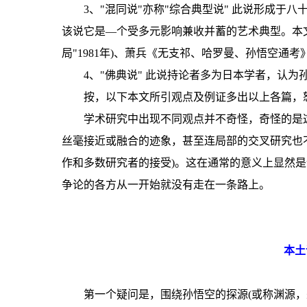
3、"混同说"亦称"综合典型说" 此说形成
该说它是—个受多元影响兼收并蓄的艺术典型。本文
局"1981年)、萧兵《无支祁、哈罗曼、孙悟空通考》
4、"佛典说" 此说持论者多为日本学者，认
按，以下本文所引观点及例证多出以上各篇，
学术研究中出现不同观点并不奇怪，奇怪的是
丝毫接近或融合的迹象，甚至连局部的交叉研究也不存
作和多数研究者的接受)。这在通常的意义上显然
争论的各方从一开始就没有走在一条路上。
本土
第一个疑问是，围绕孙悟空的探源(或称渊源，