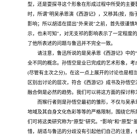
型，还是耍探寻这个形象在形成过程中所受的主要
时，所谓"明吴承恩演《西游记》，又移其(按，指
影响；所以胡适在提出"外来说"之前，首先很谨慎
示，也未可知"，对无支祁的影响表示了一定程度
了他所表述的问题与鲁迅并不完全一致。
请注意，鲁迅所说的是吴承恩《西游记》中的“
全不同的概念。孙悟空是业已完成的艺术形象，考
(尽管有主次之分)，在这一点上展开的讨论也是
区别出讨论的层次，符合《西游记》成书及孙悟空
融合倒是必然的趋势。我们可以将这方面的探讨称为
而猴行者则是孙悟空最初的雏形，不仅与吴承
地域及其自身文化色彩等等的严格限制，围绕它所
们可将这类研究称为“原型”研究。“影响”和“原
惜，胡适与鲁迅的分歧没有引起他们自己的注意，