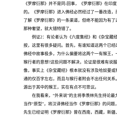
《罗摩衍那》并不是同-回事，《罗摩衍那》在印
的。《罗摩衍那》进入佛经必然经过了一番改造，
了解《罗摩衍那》的一条渠道，但绝不能因为有了
那种奢望，就大错特错了。
例证2：有论者认为《六度集经》和《杂宝藏
按，这里有很多疑问。首先，有谁知道这两个已经
佛经中故事极多，为什么偏要将这两个一有猴王，
猴行者的意想?这些问题不解决，论证是很难有说
像，事实上《杂宝藏经》根本就没有涉及哈奴曼或
通的仅百字左右，而且与猴行者附会不出任何关系
源出于其中的猴王，实在有点不可思议。
在我看来，“外来说”的主将季羡林先生持论最
当作“原型”，将汉译佛经当作《罗摩衍那》的问
先生已经证明《罗摩衍那》曾在西南，西藏，新疆