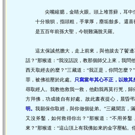
尖嘴縮腮，金睛火眼。頭上堆苔蘚，耳中
十分狼狽，指頭粗，手掌厚，塵垢餘多。還喜
是五百年前孫大聖，今朝難滿脫天羅。
這太保誠然膽大，走上前來，與他拔去了鬢邊
話？”那猴道：“我沒話説，教那個師父上來，我問他
西天取經去的麼？”三藏道：“我正是，你問怎麼？
罪，被佛祖壓於此處。
只寫當年其心不正，以致其
尋取經人。我教他救我一救，他勸我再莫行兇，歸
方拜佛，功成後自有好處。故此晝夜提心，晨昏
明。
我願保你取經，與你做個徒弟。”三藏聞言，
又沒斧鑿，如何救得你出？”那猴道：“不用斧鑿
來？”那猴道：“這山頂上有我佛如來的金字壓帖。