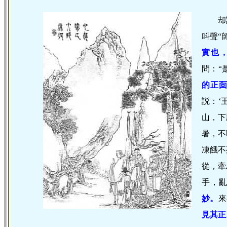
却
呌聲“
實也
問：“
的正
説：‘
山，下
暑，不
凍餓不
從，牽
手，亂
妙。
來
見其正