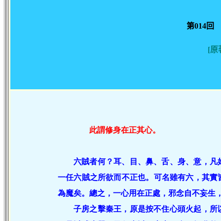
第014
[
此謂修身在正其心。
六賊者何？耳、目、鼻、舌、身、意，凡
一任六賊之所欲而不正也。可名雖有六，其實
為魔矣。總之，一心用在正處，邪念自不妄生
子房之擊秦王，原是按不住心頭火起，所