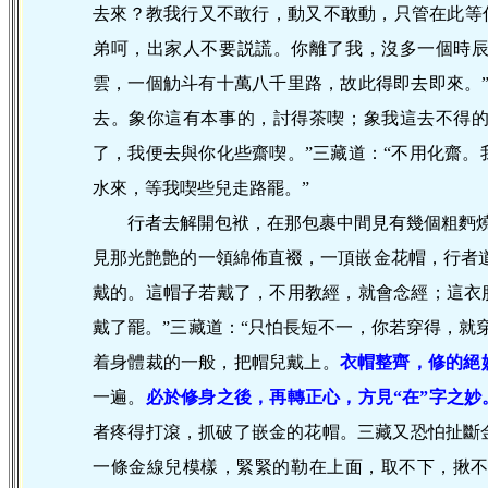
去來？教我行又不敢行，動又不敢動，只管在此等你
弟呵，出家人不要説謊。你離了我，沒多一個時辰
雲，一個觔斗有十萬八千里路，故此得即去即來。
去。象你這有本事的，討得茶喫；象我這去不得的
了，我便去與你化些齋喫。”三藏道：“不用化齋
水來，等我喫些兒走路罷。”
行者去解開包袱，在那包裹中間見有幾個粗麪
見那光艶艶的一領綿佈直裰，一頂嵌金花帽，行者道
戴的。這帽子若戴了，不用教經，就會念經；這衣
戴了罷。”三藏道：“只怕長短不一，你若穿得，就
着身體裁的一般，把帽兒戴上。
衣
帽整齊，修的絕
一遍。
必
於修身之後，再轉正心，方見“在”字之妙
者疼得打滾，抓破了嵌金的花帽。三藏又恐怕扯斷
一條金線兒模樣，緊緊的勒在上面，取不下，揪