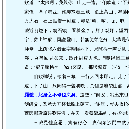
欽道：“太保呵，我與你上山走一遭。”伯欽道：“不
家僮，牽了馬匹。他却扶着三藏，復上高山，攀藤
方大石，石上貼着一封皮，却是“唵、嘛、呢、叭、
藏近前跪下，朝石頭，看着金字，拜了幾拜，望西
字，救出神猴，同證靈山。若無徒弟之分，此輩是
拜畢，上前將六個金字輕輕揭下。只聞得一陣香風
滿，吾等回見如來，繳此封皮去也。”嚇得個三
道：“揭了壓帖矣，你出來麼。”那猴懽喜，呌道：
伯欽聽説，領着三藏，一行人回東即走。走了
遠，下了山，只聞得一聲响喨，真個是地裂山崩。
露體，此身之不修也久矣。
道聲：“師父，我出來也
我師父，又承大哥替我臉上薅草。”謝畢，就去收
蓋因那猴原是弼馬溫，在天上看養龍馬的，有些法
三藏見他意思，實有好心，真個象沙門中的人