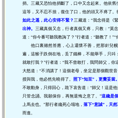
捎。三藏又恐怕他捎斷了，口中又念起來。他依舊
這等，又不忍不捨，復住了口，他的頭又不疼了。
如此之遥，此心安得不緊？
三藏道：“我念得是《緊
出神。
三藏真個又念，行者真個又疼，只教：“莫
道：“你今番可聽我教誨了？”行者道：“聽教了！”“
他口裏雖然答應，心上還懷不善，把那針兒
遍，這猴子跌倒在地，丢了鐵棒，不能舉手，只呌：
就敢打我？”行者道：“我不曾敢打，我問師父，你
大怒道：“不消講了！這個老母，坐定是那個觀世音
授與我，他必然先曉得了。
照
下“知至”，更覺妥當
不敢動身，只得回心，跪下哀吿道：“師父！這是
只管念誦。我願保你，再無退悔之意了。”
這纔是
上馬去也。”那行者纔死心塌地，
落
下
“意誠”，天
而進。