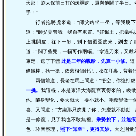
天那！劉太保前日打的斑斕虎，還與他鬭了半日。
手！”
行者拖將虎來道：“師父略坐一坐，等我脫下
道：“師父莫管我，我自有處置。”好猴王，把毫毛
上挑開皮，往下一剝，剝下個囫圇皮來，刴去了
道：“闊了些兒，一幅可作兩幅。”拿過刀來，又
束定，遮了下體
此
是三年的戰船，先算一小修。
道
條鐵棒，捻一捻，依舊相個針兒，收在耳裏，背着
兩個前進，長老在馬上問道：“悟空，你纔打虎
一挑。
我這棍，本是東洋大海龍宫裏得來的，喚
他。隨身變化，要大就大，要小就小。剛纔變做一
喜。又問道：“方纔那只虎見了你，怎麼就不動動，
是一條龍，見了我也不敢無禮。
乘勢挑下，並無
色，聆音察理，
照下“知至”，更得其妙。
大之則量