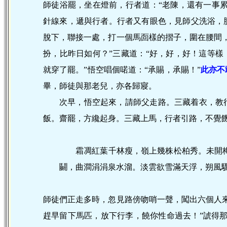
師徒浴罷，坐在燈前，行者道：“老陳，還有一事累
針線來，遞與行者。行者又有眼色，見師父洗浴，
脫下，聯接一處，打一個馬靣樣的摺子，圍在腰間
扮，比昨日如何？”三藏道：“好，好，好！這等樣
就穿了罷。”悟空唱個喏道：“承賜，承賜！”
此亦不
畢，師徒與那老兒，亦各歸寢。
次早，悟空起來，請師父走路。三藏着衣，教
飯。齋罷，方纔起身。三藏上馬，行者引路，不覺
霜凋紅葉千林瘦，嶺上幾株松柏秀。未開
鬭，曲澗涓涓泉水溜。淡雲欲雪滿天浮，朔風
師徒們正走多時，忽見路傍吻哨一聲，闖出六個人
趕早留下馬匹，放下行李，饒你性命過去！”諕得