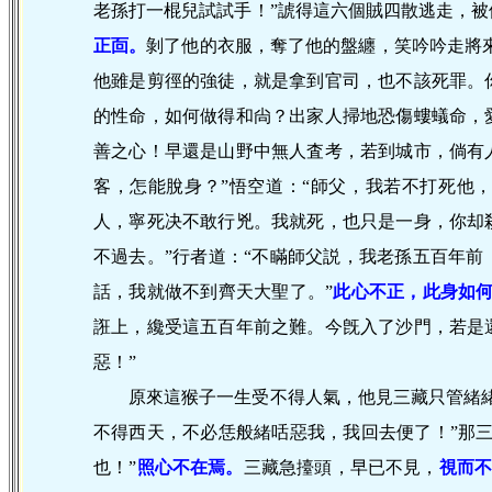
老孫打一棍兒試試手！”諕得這六個賊四散逃走，
正靣。
剝了他的衣服，奪了他的盤纏，笑吟吟走將來
他雖是剪徑的強徒，就是拿到官司，也不該死罪。
的性命，如何做得和尙？出家人掃地恐傷螻蟻命，
善之心！早還是山野中無人査考，若到城市，倘有
客，怎能脫身？”悟空道：“師父，我若不打死他，
人，寧死决不敢行兇。我就死，也只是一身，你却
不過去。”行者道：“不瞞師父説，我老孫五百年
話，我就做不到齊天大聖了。”
此心不正，此身如
誑上，纔受這五百年前之難。今旣入了沙門，若是
惡！”
原來這猴子一生受不得人氣，他見三藏只管緒
不得西天，不必恁般緒咶惡我，我回去便了！”那
也！”
照
心不在焉。
三藏急擡頭，早已不見，
視
而