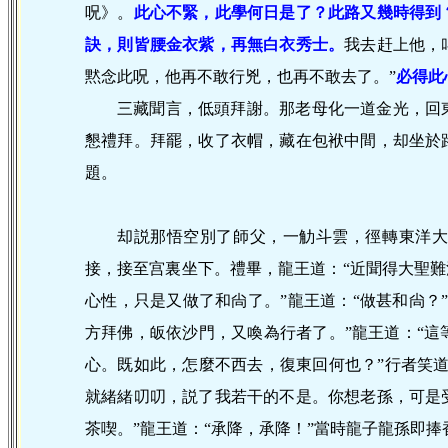
呪》。
此
心不緊，此學何日是了？此路又幾時得到
訣，則皆腰金衣紫，再無白衣秀士。
我去赶上他，
黙念此呪，他再不敢行兇，也再不敢去了。”
必得此
三藏聞言，低頭拜謝。那老母化一道金光，回
懇禮拜。拜罷，收了衣帽，藏在包袱中間，却坐於
題。
却説那悟空別了師父，一觔斗雲，徑轉東洋
接，接至宫裏坐下。禮畢，龍王道：“近聞得大聖難
心性，只是又做了和尙了。”龍王道：“做甚和尙？
方拜佛，皈依沙門，又喚為行者了。”龍王道：“
心。既如此，怎麼不西去，復東回何也？”行者笑
就緒緒叨叨，説了我若干的不是。你想老孫，可是
茶喫。”龍王道：“承降，承降！”當時龍子龍孫即捧