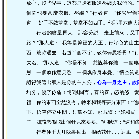
放心，沒些兒事，這都是送衣服送盤纏與我們的。
倒問他要甚麼衣服、盤纏？”行者道：“你管守
道：“好手不敵雙拳，雙拳不如四手。他那里六條大
行者的膽量原大，那容分説，走上前來，叉
路？”那人道：“我等是剪徑的大王，行好心的山
西，放你過去。若道半個不字，教你碎屍粉骨！”
大名。”那人道：“你是不知，我説與你聽：一個
思，一個喚作意見慾，一個喚作身本憂。”悟空笑道
認得我這出家人是你的主人公，
心
為一身之主，故
均分，饒了你罷！”那賊聞言，喜的喜，怒的怒，
禮！你的東西全然沒有，轉來和我等要分東西！”
下。悟空停立中間，只當不知。那賊道：“好和尙
了，却該老孫取出個針兒來耍耍。”那賊道：“這和
行者伸手去耳躲裏拔出一根绣花針兒，迎風一