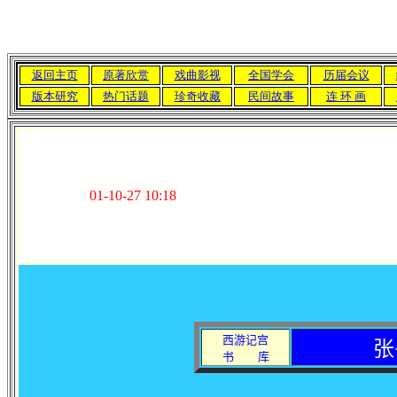
返回主页
原著欣赏
戏曲影视
全国学会
历届会议
版本研究
热门话题
珍奇收藏
民间故事
连 环 画
01-10-27 10:18
西游记宫
张
书
库