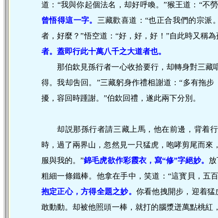
道：“我與你起個法名，却好呼喚。”猴王道：“不
曾悟得這一字。
三藏歡喜道：“也正合我們的宗派
者，好麼？”悟空道：“好，好，好！”自此時又稱
者。蓋即行此十萬八千之大道者也。
那伯欽見孫行者一心收拾要行，却轉身對三藏
得。我却吿回。”三藏躬身作禮相謝道：“多有拖
擾，容回時踵謝。”伯欽回禮，遂此兩下分別。
却説那孫行者請三藏上馬，他在前邊，背着
時，過了兩界山，忽然見一只猛虎，咆哮剪尾而來
服與我的。”
錦毛虎欲作彩霞衣，寫“修”字絕妙。
放
粗細一條鐵棒。他拿在手中，笑道：“這寳貝，五
抱定正心，方得全題之妙。
你看他拽開步，迎着猛
敢動動。却被他照頭一棒，就打的腦漿迸萬點桃紅