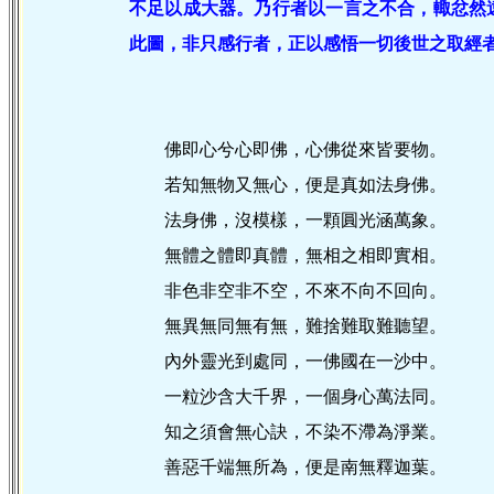
不足以成大器。乃行者以一言之不合，輙忿然
此圖，非只感行者，正以感悟一切後世之取經
佛即心兮心即佛，心佛從來皆要物。
若知無物又無心，便是真如法身佛。
法身佛，沒模樣，一顆圓光涵萬象。
無體之體即真體，無相之相即實相。
非色非空非不空，不來不向不回向。
無異無同無有無，難捨難取難聽望。
內外靈光到處同，一佛國在一沙中。
一粒沙含大千界，一個身心萬法同。
知之須會無心訣，不染不滯為淨業。
善惡千端無所為，便是南無釋迦葉。