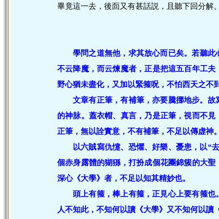
畢竟這一去，後靣又有甚話説，且聽下回分解
學問之道無他，求其放心而已矣。若聽此
不云降魔，而云煉魔者，正是把這五百年工夫
野心猶未盡化，又加以緊箍呪，不怕西天之不
文章有正筆，有補筆，亦要騰挪地步。故
的神脉。蓋衣帽、真言，乃是正筆，視而不見
正筆，無以詮實意，不有補筆，不足以傳虚神
以六賊寫仇懥、恐懼、好樂、憂患，以“
個赤身露體的猢猻，打扮成個花團錦簇的大聖
深心《大學》者，不足以知其精妙也。
頭上有箍，棒上有箍，正見心上要有箍也
人不知此，不知何以讀《大學》又不知何以讀