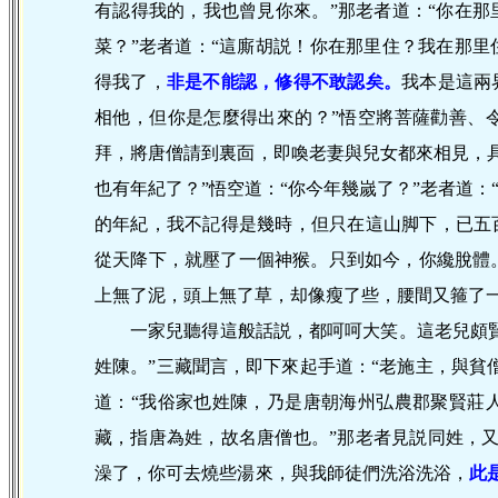
有認得我的，我也曾見你來。”那老者道：“你在那
菜？”老者道：“這廝胡説！你在那里住？我在那里
得我了，
非是不能認，修得不敢認矣。
我本是這兩
相他，但你是怎麼得出來的？”悟空將菩薩勸善、
拜，將唐僧請到裏靣，即喚老妻與兒女都來相見，
也有年紀了？”悟空道：“你今年幾嵗了？”老者道：
的年紀，我不記得是幾時，但只在這山脚下，已五
從天降下，就壓了一個神猴。只到如今，你纔脫體
上無了泥，頭上無了草，却像瘦了些，腰間又箍了
一家兒聽得這般話説，都呵呵大笑。這老兒頗賢
姓陳。”三藏聞言，即下來起手道：“老施主，與貧
道：“我俗家也姓陳，乃是唐朝海州弘農郡聚賢莊
藏，指唐為姓，故名唐僧也。”那老者見説同姓，
澡了，你可去燒些湯來，與我師徒們洗浴洗浴，
此