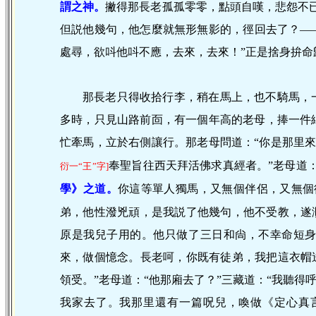
謂之神。
撇得那長老孤孤零零，點頭自嘆，悲怨不
但説他幾句，他怎麼就無形無影的，徑回去了？—
處尋，欲呌他呌不應，去來，去來！”正是捨身拚命
那長老只得收拾行李，稍在馬上，也不騎馬，
多時，只見山路前靣，有一個年高的老母，捧一件
忙牽馬，立於右側讓行。那老母問道：“你是那里來
奉聖旨往西天拜活佛求真經者。”老母道
衍一“王”字]
學》之道。
你這等單人獨馬，又無個伴侶，又無個
弟，他性潑兇頑，是我説了他幾句，他不受教，遂
原是我兒子用的。他只做了三日和尙，不幸命短
來，做個憶念。長老呵，你既有徒弟，我把這衣帽
領受。”老母道：“他那廂去了？”三藏道：“我聽得
我家去了。我那里還有一篇呪兒，喚做《定心真