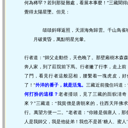
何為稀罕？若到那疑難處，看展本事麼！”三藏聞
覺得太陽星墜。但見：
燄燄斜暉返照，天涯海角歸雲。千山鳥雀
月破黄昏，萬點明星光暈。
行者道：“師父走動些，天色晚了。那壁廂樹木森
奔人家，到了莊院前下馬。行者撇了行李，走上前
了門，看見行者這般惡相，腰繫着一塊虎皮，好
了！”
外洋的番子，就是活鬼。
三藏近前攙住呌道：
何打扮的這様？
老者擡頭，見了三藏的靣貎淸奇
來？”三藏道：“我貧僧是唐朝來的，往西天拜佛
行。萬望方便一二。”老者道：“你雖是個唐人，那
人是我師父，我是他徒弟！我也不是甚‘糖人、蜜人