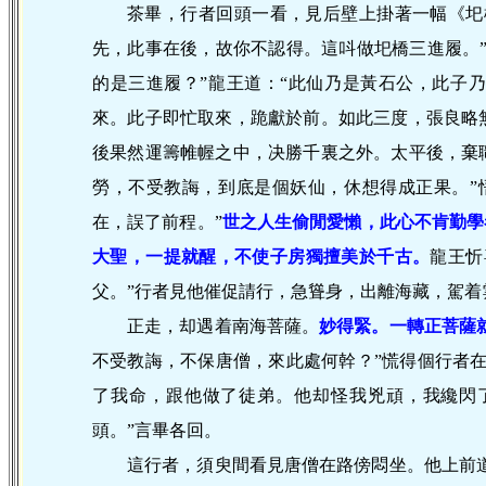
茶畢，行者回頭一看，見后壁上掛著一幅《圯
先，此事在後，故你不認得。這呌做圯橋三進履。
的是三進履？”龍王道：“此仙乃是黃石公，此子
來。此子即忙取來，跪獻於前。如此三度，張良略
後果然運籌帷幄之中，决勝千裏之外。太平後，棄
勞，不受教誨，到底是個妖仙，休想得成正果。”
在，誤了前程。”
世
之人生偷閒愛懶，此心不肯勤學
大聖，一提就醒，不使子房獨擅美於千古。
龍王忻
父。”行者見他催促請行，急聳身，出離海藏，駕着
正走，却遇着南海菩薩。
妙
得緊。一轉正菩薩
不受教誨，不保唐僧，來此處何幹？”慌得個行者
了我命，跟他做了徒弟。他却怪我兇頑，我纔閃
頭。”言畢各回。
這行者，須臾間看見唐僧在路傍悶坐。他上前道