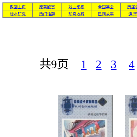
返回主页
原著欣赏
戏曲影视
全国学会
历届
版本研究
热门话题
珍奇收藏
民间故事
连 环
共9页
1
2
3
4