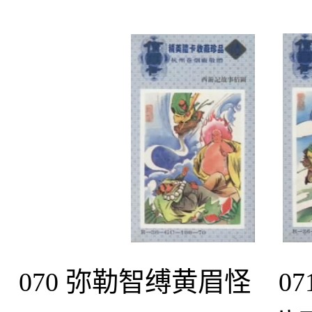
070 弥勒智缚黄眉怪 0