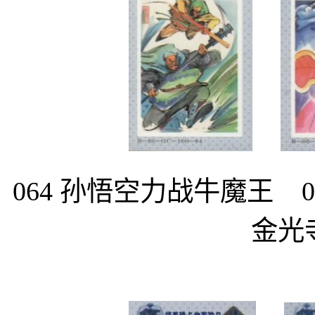
064 孙悟空力战牛魔王 0
金光