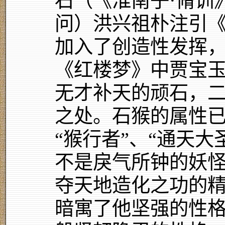
石（《淮南子·脩训
问）洪兴祖朴注引
加入了创造性发挥
《红楼梦》中贾宝
无才补天的顽石，
之处。石猴的属性
“猴行者”、“通天大
不是戾气所钟的妖
夺天地造化之功的
暗寓了他坚强的性