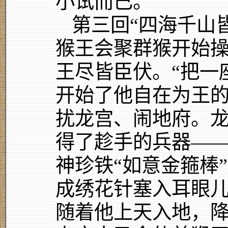
小试而已。
第三回“四海千山
猴王会聚群猴开始
王尽皆臣伏。“把一
开始了他自在为王
扰龙宫、闹地府。
得了趁手的兵器—
神珍铁“如意金箍棒
成绣花针塞入耳眼
随着他上天入地，降