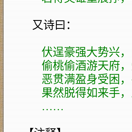
又诗曰：
伏逞豪强大势兴，
偷桃偷酒游天府，
恶贯满盈身受困，
果然脱得如来手，
……