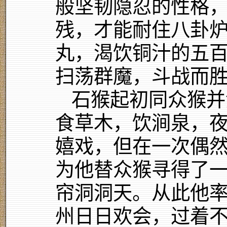
般坚韧隐忍的性格
残，才能耐住八卦
丸，渴饮铜汁的五
扫荡群魔，斗战而
石猴起初同众猴并
食草木，饮涧泉，
嬉戏，但在一次偶
为他替众猴寻得了
帘洞洞天。从此他
州日日欢会，过着