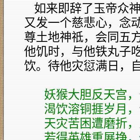
如来即辞了玉帝众
又发一个慈悲心，念
尊土地神祗，会同五
他饥时，与他铁丸子
饮。待他灾愆满日，
妖猴大胆反天宫，
渴饮溶铜捱岁月，
天灾苦困遭磨折，
若得英雄重展挣，