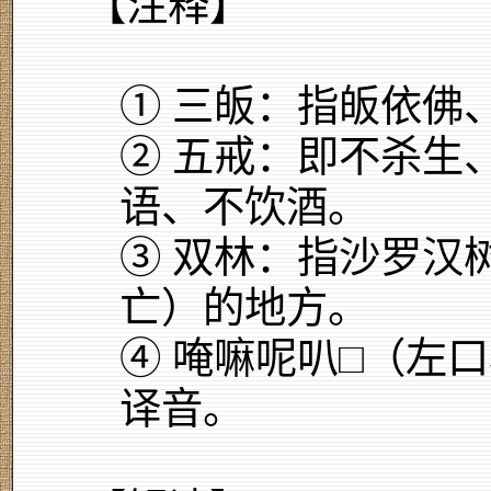
【注释】
① 三皈：指皈依佛
② 五戒：即不杀生
语、不饮酒。
③ 双林：指沙罗汉
亡）的地方。
④ 唵嘛呢叭□（左
译音。