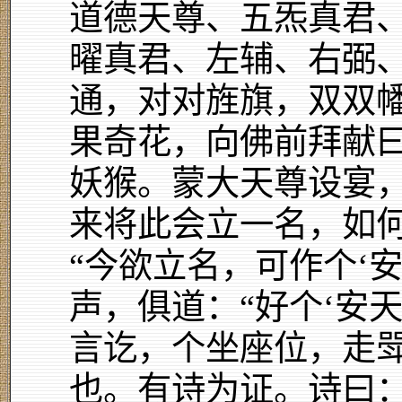
道德天尊、五炁真君
曜真君、左辅、右弼
通，对对旌旗，双双
果奇花，向佛前拜献曰
妖猴。蒙大天尊设宴
来将此会立一名，如何
“今欲立名，可作个‘
声，俱道：“好个‘安天
言讫，个坐座位，走
也。有诗为证。诗曰