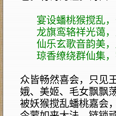
宴设蟠桃猴搅乱，
龙旗鸾辂祥光蔼，
仙乐玄歌音韵美，
琼香缭绕群仙集，
众皆畅然喜会，只见
娥、美姬、毛女飘飘荡
被妖猴搅乱蟠桃嘉会
今蒙如来大法，链锁顽