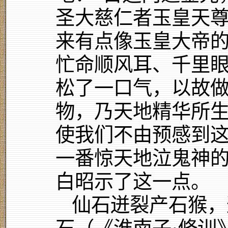
圣大慈仁者玉皇天尊
来有点像玉皇大帝
忙命顺风耳、千里
松了一口气，以故做
物，乃天地精华所生
使我们不由预感到
一番惊天地泣鬼神
白昭示了这一点。
仙石迸裂产石猴，