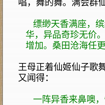
唱，舞的舞。满会群
缥缈天香满座，缤
华，异品奇珍无价
增加。桑田沧海任
王母正着仙姬仙子歌
又闻得：
一阵异香来鼻噢，