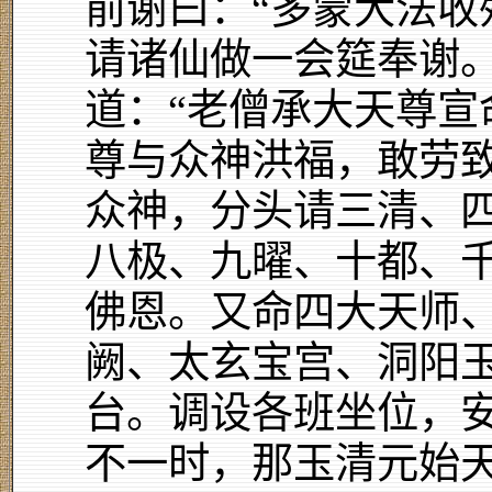
前谢曰：“多蒙大法收
请诸仙做一会筵奉谢。
道：“老僧承大天尊宣
尊与众神洪福，敢劳致
众神，分头请三清、
八极、九曜、十都、
佛恩。又命四大天师
阙、太玄宝宫、洞阳
台。调设各班坐位，
不一时，那玉清元始