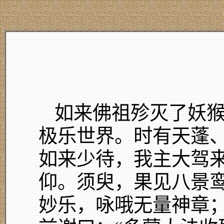
如来佛祖殄灭了妖
极乐世界。时有天蓬、
如来少待，我主大驾来
仰。须臾，果见八景
妙乐，咏哦无量神章