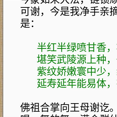
可谢，今是我净手亲摘
是：
半红半绿喷甘香，
堪笑武陵源上种，
紫纹娇嫩寰中少，
延寿延年能易体，
佛祖合掌向王母谢讫