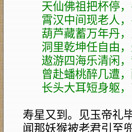
天仙佛祖把杯停，
霄汉中间现老人，
葫芦藏蓄万年丹，
洞里乾坤任自由，
遨游四海乐清闲，
曾赴蟠桃醉几遭，
长头大耳短身躯，
寿星又到。见玉帝礼毕
闻那妖猴被老君引至