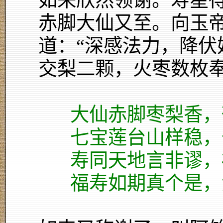
如来欣然领谢。寿星
赤脚大仙又至。向玉
道：“深感法力，降伏
交梨二颗，火枣数枚奉
大仙赤脚枣梨香，
七宝莲台山样稳，
寿同天地言非谬，
福寿如期真个是，