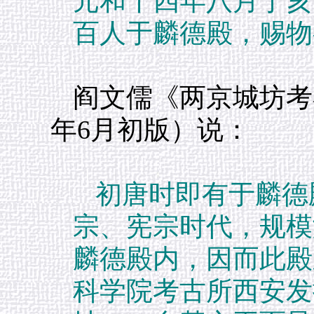
元和十四年八月丁亥
百人于麟德殿，赐物
阎文儒《两京城坊考
年6月初版）说：
初唐时即有于麟德
宗、宪宗时代，规模
麟德殿内，因而此殿
科学院考古所西安发