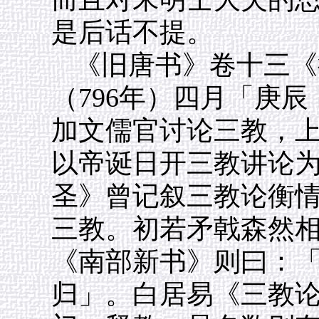
是后话不提。
《旧唐书》卷十三《
（796年）四月「庚
加文儒官讨论三教，
以帝诞日开三教讲论为
圣》曾记叙三教论衡
三教。初若矛戟森然
《南部新书》则曰：
归」。白居易《三教论