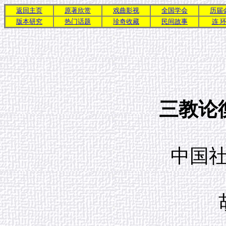
返回主页
原著欣赏
戏曲影视
全国学会
历届
版本研究
热门话题
珍奇收藏
民间故事
连 环
三教论
中国