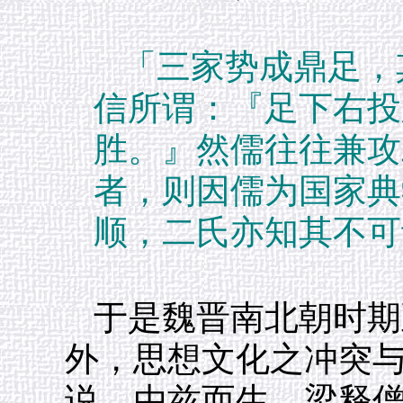
「三家势成鼎足，
信所谓：『足下右投
胜。』然儒往往兼攻
者，则因儒为国家典
顺，二氏亦知其不可
于是魏晋南北朝时期
外，思想文化之冲突
说，由兹而生。梁释