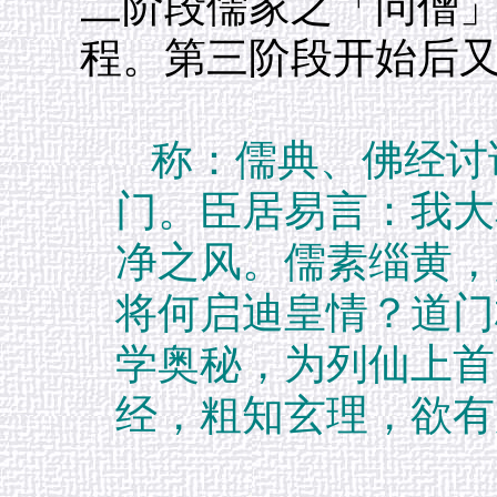
二阶段儒家之「问僧
程。第三阶段开始后
称：儒典、佛经讨
门。臣居易言：我大
净之风。儒素缁黄，
将何启迪皇情？道门
学奥秘，为列仙上首
经，粗知玄理，欲有