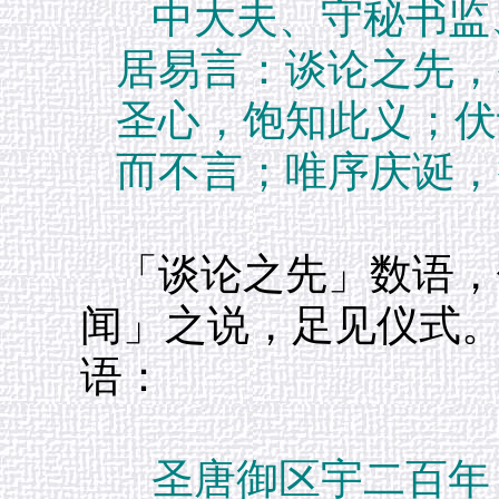
中大夫、守秘书监
居易言：谈论之先，
圣心，饱知此义；伏
而不言；唯序庆诞，
「谈论之先」数语，
闻」之说，足见仪式
语：
圣唐御区宇二百年