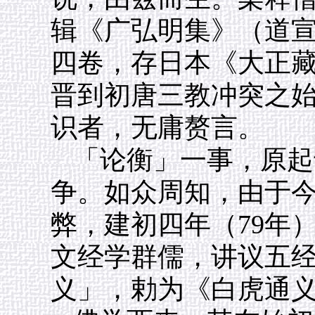
辑《广弘明集》（道
四卷，存日本《大正
晋到初唐三教冲突之
识者，无庸赘言。
「论衡」一事，原起
争。如众周知，由于
弊，建初四年（79年
文经学群儒，讲议五
义」，勅为《白虎通