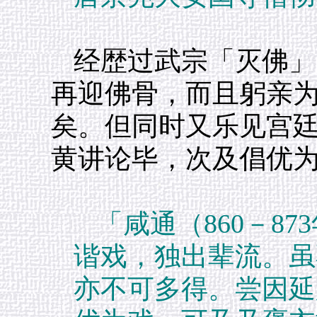
经歴过武宗「灭佛」
再迎佛骨，而且躬亲
矣。但同时又乐见宫
黄讲论毕，次及倡优
「咸通（860－8
谐戏，独出辈流。虽
亦不可多得。尝因延