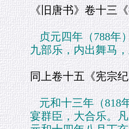
《旧唐书》卷十三《
贞元四年（788
九部乐，内出舞马，
同上卷十五《宪宗纪
元和十三年（81
宴群臣，大合乐。凡