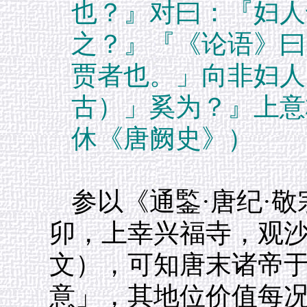
也？』对曰：『妇人
之？』『《论语》曰
贾者也。」向非妇人
古）」奚为？』上意
休《唐阙史》）
参以《通鍳·唐纪·
卯，上幸兴福寺，观
文），可知唐末诸帝
意」，其地位价值每