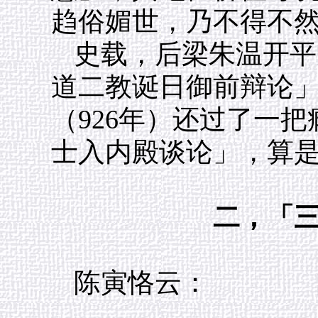
趋俗媚世，乃不得不
史载，后梁朱温开平
道二教诞日御前辩论
（926年）还过了一
士入内殿谈论」，算
二，「
陈寅恪云：