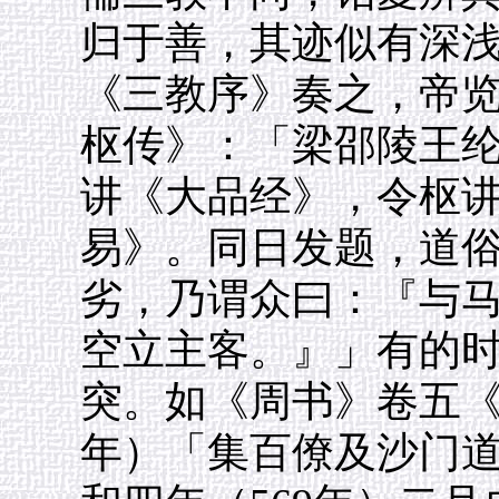
归于善，其迹似有深
《三教序》奏之，帝览
枢传》：「梁邵陵王
讲《大品经》，令枢
易》。同日发题，道
劣，乃谓众曰：『与
空立主客。』」有的
突。如《周书》卷五《
年）「集百僚及沙门