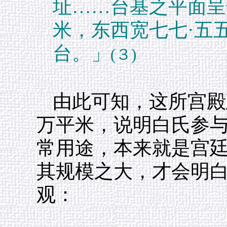
址……台基之平面呈
米，东西宽七七·五
台。」
(３)
由此可知，这所宫殿
万平米，说明白氏参
常用途，本来就是宫
其规模之大，才会明
观：