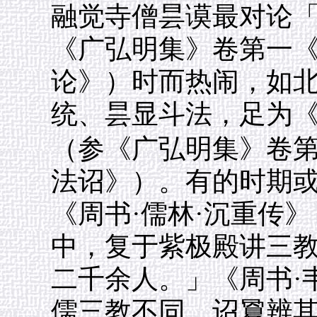
融觉寺僧昙谟最对论
《广弘明集》卷第一
论》）时而热闹，如
统、昙显斗法，足为
（参《广弘明集》卷
法诏》）。有的时期
《周书·儒林·沉重传》
中，复于紫极殿讲三
二千余人。」《周书·
儒三教不同，诏夐辨