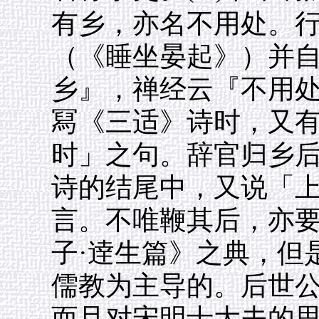
有乡，亦名不用处。
（《睡坐晏起》）并
乡』，禅经云『不用
冩《三适》诗时，又
时」之句。辞官归乡
诗的结尾中，又说「
言。不唯鞭其后，亦
子·逹生篇》之典，但
儒教为主导的。后世
而且对宋明士大夫的