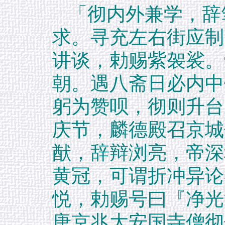
「彻内外兼学，辞
求。寻充左右街应制
讲谈，勅赐紫袈裟。
朝。遇八斋日必内中
躬为赞呗，彻则升台
庆节，麟德殿召京城
猷，辞辩浏亮，帝深
黄冠，可谓折冲异论
悦，勅赐号曰『净光
唐京兆大安国寺僧彻