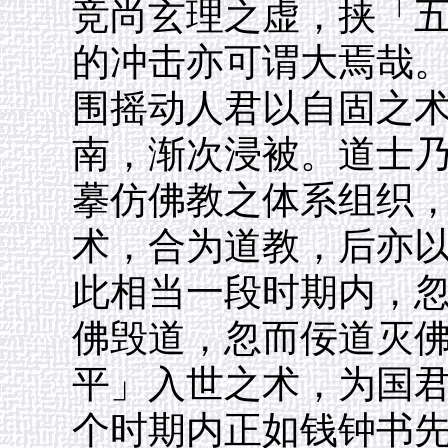
竞尚玄理之虚，挟「
的冲击亦可谓大焉哉
围摇动人君以自固之
南，渐次浸被。道士
摹仿佛教之体系组织
术，合为道教，后亦
此相当一段时期内，
佛毁道，忽而佞道灭
平」入世之术，为国
个时期内正如钱钟书