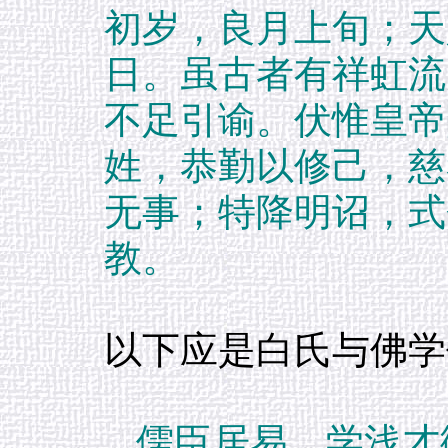
初岁，良月上旬；天
日。虽古者有祥虹流
不足引谕。伏惟皇帝
姓，恭勤以修己，慈
无事；特降明诏，式
教。
以下应是白氏与佛学
儒臣居易，学浅才