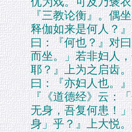
优为戏。可及乃褒衣
『三教论衡』。偶坐
释伽如来是何人？』
曰：『何也？』对曰
而坐。」若非妇人，
耶？』上为之启齿。
曰：『亦妇人也。』
『《道德经》云：「
无身，吾复何患！」
身」乎？』上大悦。