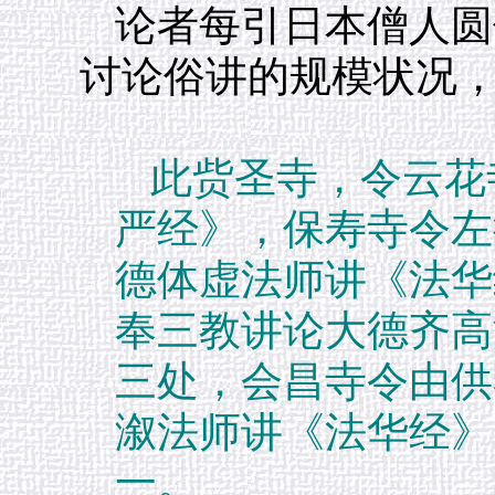
论者每引日本僧人圆
讨论俗讲的规模状况
此赀圣寺，令云花
严经》，保寿寺令左
德体虚法师讲《法华
奉三教讲论大德齐高
三处，会昌寺令由供
溆法师讲《法华经》
一。