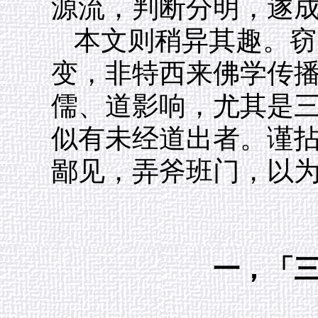
源流，判断分明，遂
本文则稍异其趣。窃
变，非特西来佛学传
儒、道影响，尤其是
似有未经道出者。谨
鄙见，弄斧班门，以
一，「