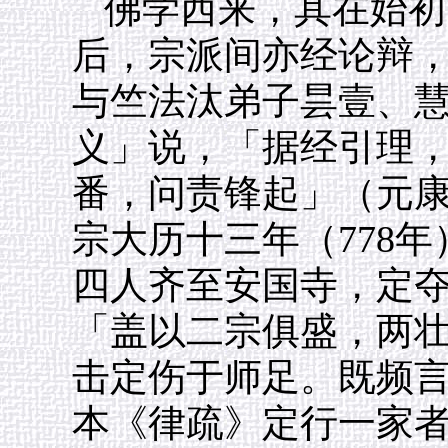
佛学西来，其在始初
后，宗派间亦经论辩
与竺法汰弟子昙壹、
义」说，「据经引理
番，问责锋起」（元
宗大历十三年（778
四人齐至安国寺，定
「盖以二宗俱盛，两
击定伤于师足。既频
本《律疏》定行一家者