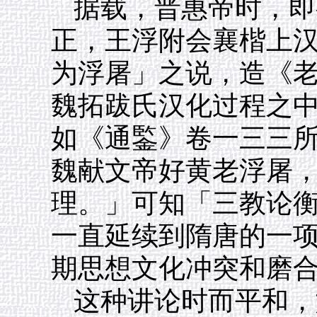
据载，晋惠帝时，即
正，王浮附会襄楷上
为浮屠」之说，造《
魏拓跋氏汉化过程之
如《通鍳》卷一三三所
魏献文帝好黄老浮屠
理。」可知「三教论
一直延续到隋唐的一
期思想文化冲突和磨
这种讲论时而平和，