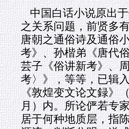
中国白话小说原出于
之关系问题，前贤多
唐朝之通俗诗及通俗
考》、孙楷弟《唐代
芸子《俗讲新考》、
考〉》，等等，已辑
《敦煌变文论文録》（上
月）内。所论俨若专
居于何种地质层，指