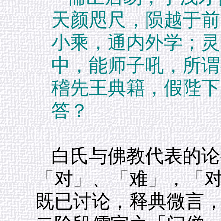
天颜咫尺，陨越于前
小乘，通内外学；灵
中，能师子吼，所谓
稽先王典籍，假陛下
答？
白氏与佛教代表的论
「对」、「难」，「
既已讨论，释典微言