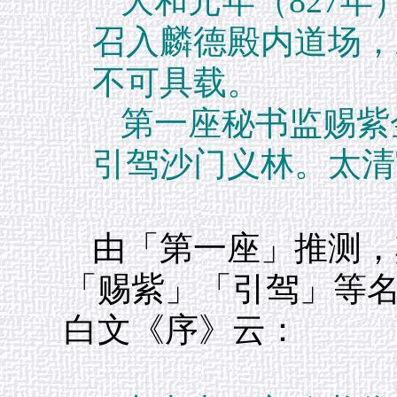
大和元年（827
召入麟德殿内道场，
不可具载。
第一座秘书监赐紫
引驾沙门义林。太清
由「第一座」推测，
「赐紫」「引驾」等
白文《序》云：