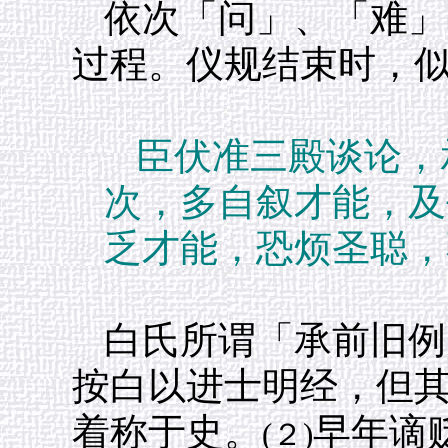
依次「问」、「难」
过程。仪规结束时，
臣伏准三殿谈论，
次，多自叙才能，及
乏才能，恐烦圣聪，
白氏所谓「承前旧例
按白以进士明经，但
着称于史。
早年谪
(２)