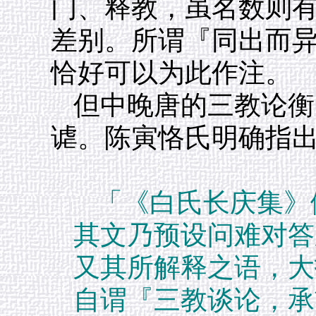
门、释教，虽名数则
差别。所谓『同出而
恰好可以为此作注。
但中晚唐的三教论衡
谑。陈寅恪氏明确指
「《白氏长庆集》
其文乃预设问难对答
又其所解释之语，大
自谓『三教谈论，承